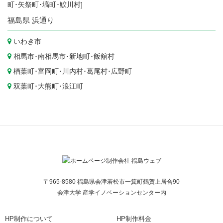
町
･
矢祭町
･
塙町
･
鮫川村
]
福島県
浜通り
いわき市
相馬市
･
南相馬市
･
新地町
･
飯舘村
楢葉町
･
富岡町
･
川内村
･
葛尾村
･
広野町
双葉町
･
大熊町
･
浪江町
〒965-8580 福島県会津若松市一箕町鶴賀上居合90
会津大学 産学イノベーションセンター内
HP制作について
HP制作料金