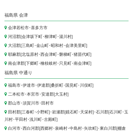
福島県
会津
会津若松市
･
喜多方市
河沼郡[
会津坂下町
･
柳津町
･
湯川村
]
大沼郡[
三島町
･
金山町
･
昭和村
･
会津美里町
]
耶麻郡[
北塩原村
･
西会津町
･
磐梯町
･
猪苗代町
]
南会津郡[
下郷町
･
檜枝岐村
･
只見町
･
南会津町
]
福島県
中通り
福島市
･
伊達市
･伊達郡[
桑折町
･
国見町
･
川俣町
]
二本松市
･
本宮市
･安達郡[
大玉村
]
郡山市
･
須賀川市
･
田村市
田村郡[
三春町
･
小野町
]･岩瀬郡[
鏡石町
･
天栄村
]･石川郡[
石川町
･
玉
川村
･
平田村
･
浅川町
･
古殿町
]
白河市
･西白河郡[
西郷村
･
泉崎村
･
中島村
･
矢吹町
]･東白川郡[
棚倉