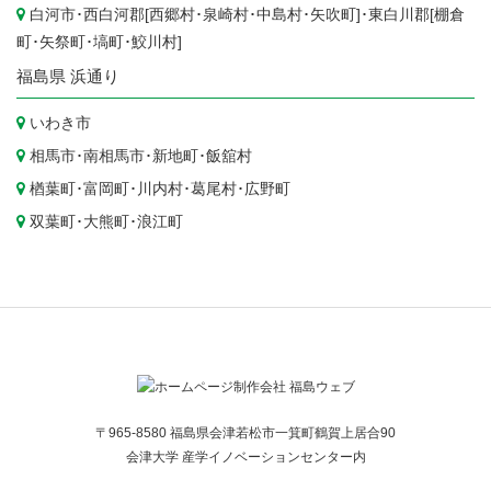
白河市
･西白河郡[
西郷村
･
泉崎村
･
中島村
･
矢吹町
]･東白川郡[
棚倉
町
･
矢祭町
･
塙町
･
鮫川村
]
福島県
浜通り
いわき市
相馬市
･
南相馬市
･
新地町
･
飯舘村
楢葉町
･
富岡町
･
川内村
･
葛尾村
･
広野町
双葉町
･
大熊町
･
浪江町
〒965-8580 福島県会津若松市一箕町鶴賀上居合90
会津大学 産学イノベーションセンター内