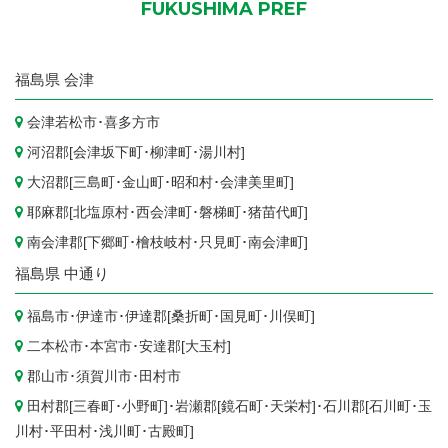
FUKUSHIMA PREF
福島県
会津
会津若松市
･
喜多方市
河沼郡[
会津坂下町
･
柳津町
･
湯川村
]
大沼郡[
三島町
･
金山町
･
昭和村
･
会津美里町
]
耶麻郡[
北塩原村
･
西会津町
･
磐梯町
･
猪苗代町
]
南会津郡[
下郷町
･
檜枝岐村
･
只見町
･
南会津町
]
福島県
中通り
福島市
･
伊達市
･伊達郡[
桑折町
･
国見町
･
川俣町
]
二本松市
･
本宮市
･安達郡[
大玉村
]
郡山市
･
須賀川市
･
田村市
田村郡[
三春町
･
小野町
]･岩瀬郡[
鏡石町
･
天栄村
]･石川郡[
石川町
･
玉
川村
･
平田村
･
浅川町
･
古殿町
]