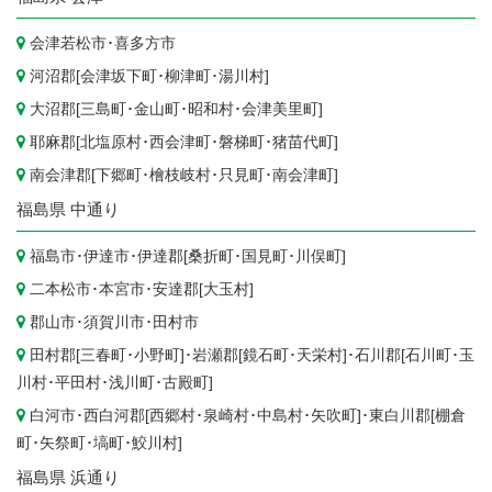
会津若松市
･
喜多方市
河沼郡[
会津坂下町
･
柳津町
･
湯川村
]
大沼郡[
三島町
･
金山町
･
昭和村
･
会津美里町
]
耶麻郡[
北塩原村
･
西会津町
･
磐梯町
･
猪苗代町
]
南会津郡[
下郷町
･
檜枝岐村
･
只見町
･
南会津町
]
福島県
中通り
福島市
･
伊達市
･伊達郡[
桑折町
･
国見町
･
川俣町
]
二本松市
･
本宮市
･安達郡[
大玉村
]
郡山市
･
須賀川市
･
田村市
田村郡[
三春町
･
小野町
]･岩瀬郡[
鏡石町
･
天栄村
]･石川郡[
石川町
･
玉
川村
･
平田村
･
浅川町
･
古殿町
]
白河市
･西白河郡[
西郷村
･
泉崎村
･
中島村
･
矢吹町
]･東白川郡[
棚倉
町
･
矢祭町
･
塙町
･
鮫川村
]
福島県
浜通り