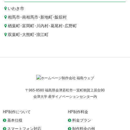
いわき市
相馬市
･
南相馬市
･
新地町
･
飯舘村
楢葉町
･
富岡町
･
川内村
･
葛尾村
･
広野町
双葉町
･
大熊町
･
浪江町
〒965-8580 福島県会津若松市一箕町鶴賀上居合90
会津大学 産学イノベーションセンター内
HP制作について
HP制作料金
基本仕様
料金プラン
スマートフォン対応
制作料金の例