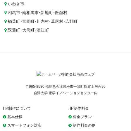
いわき市
相馬市
･
南相馬市
･
新地町
･
飯舘村
楢葉町
･
富岡町
･
川内村
･
葛尾村
･
広野町
双葉町
･
大熊町
･
浪江町
〒965-8580 福島県会津若松市一箕町鶴賀上居合90
会津大学 産学イノベーションセンター内
HP制作について
HP制作料金
基本仕様
料金プラン
スマートフォン対応
制作料金の例