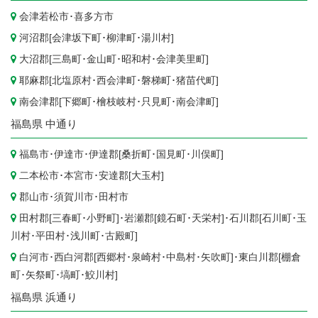
会津若松市
･
喜多方市
河沼郡[
会津坂下町
･
柳津町
･
湯川村
]
大沼郡[
三島町
･
金山町
･
昭和村
･
会津美里町
]
耶麻郡[
北塩原村
･
西会津町
･
磐梯町
･
猪苗代町
]
南会津郡[
下郷町
･
檜枝岐村
･
只見町
･
南会津町
]
福島県
中通り
福島市
･
伊達市
･伊達郡[
桑折町
･
国見町
･
川俣町
]
二本松市
･
本宮市
･安達郡[
大玉村
]
郡山市
･
須賀川市
･
田村市
田村郡[
三春町
･
小野町
]･岩瀬郡[
鏡石町
･
天栄村
]･石川郡[
石川町
･
玉
川村
･
平田村
･
浅川町
･
古殿町
]
白河市
･西白河郡[
西郷村
･
泉崎村
･
中島村
･
矢吹町
]･東白川郡[
棚倉
町
･
矢祭町
･
塙町
･
鮫川村
]
福島県
浜通り