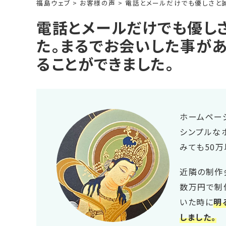
福島ウェブ
>
お客様の声
>
電話とメールだけでも優しさと
電話とメールだけでも優し
た。まるでお会いした事が
ることができました。
ホームペー
シンプルな
みても50万
近隣の制作
数万円で制
いた時に
明
しました。