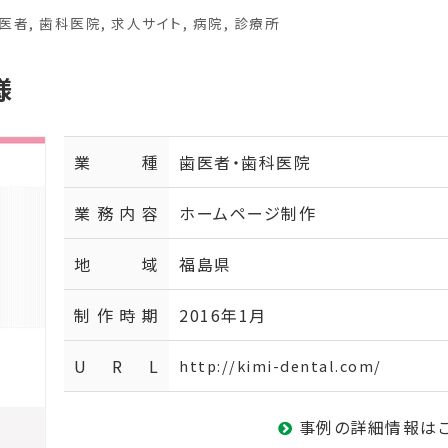
医者
,
歯科医院
,
求人サイト
,
病院
,
診療所
様
業種
歯医者・歯科医院
業務内容
ホームページ制作
地域
福島県
制作時期
2016年1月
U R L
http://kimi-dental.com/
事例の詳細情報は