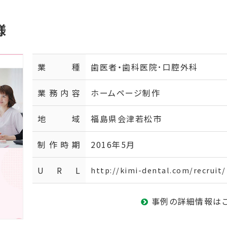
様
業種
歯医者・歯科医院･口腔外科
業務内容
ホームページ制作
地域
福島県会津若松市
制作時期
2016年5月
U R L
http://kimi-dental.com/recruit/
事例の詳細情報は