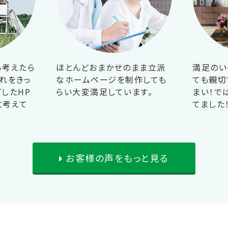
ら考えたら
ほとんどおまかせのまま立派
満足のい
れをきっ
なホームページを制作しても
ても親切
したHP
らい大変満足しています。
まい！で
と考えて
てました
お客様の声をもっと見る