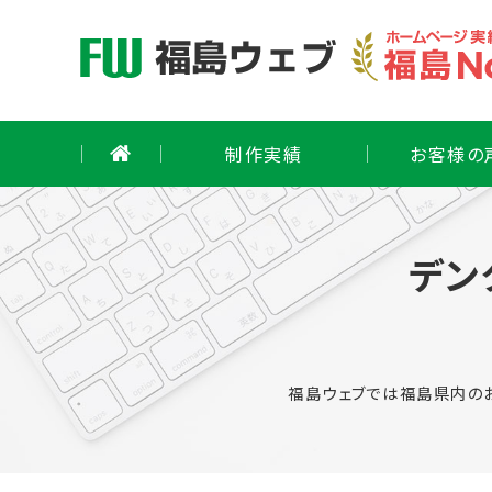
Skip
to
content
制作実績
お客様の
デン
福島ウェブでは福島県内の