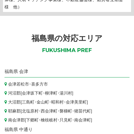
様 他）
福島県の対応エリア
FUKUSHIMA PREF
福島県
会津
会津若松市
･
喜多方市
河沼郡[
会津坂下町
･
柳津町
･
湯川村
]
大沼郡[
三島町
･
金山町
･
昭和村
･
会津美里町
]
耶麻郡[
北塩原村
･
西会津町
･
磐梯町
･
猪苗代町
]
南会津郡[
下郷町
･
檜枝岐村
･
只見町
･
南会津町
]
福島県
中通り