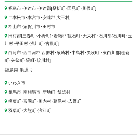
福島市
･
伊達市
･伊達郡[
桑折町
･
国見町
･
川俣町
]
二本松市
･
本宮市
･安達郡[
大玉村
]
郡山市
･
須賀川市
･
田村市
田村郡[
三春町
･
小野町
]･岩瀬郡[
鏡石町
･
天栄村
]･石川郡[
石川町
･
玉
川村
･
平田村
･
浅川町
･
古殿町
]
白河市
･西白河郡[
西郷村
･
泉崎村
･
中島村
･
矢吹町
]･東白川郡[
棚倉
町
･
矢祭町
･
塙町
･
鮫川村
]
福島県
浜通り
いわき市
相馬市
･
南相馬市
･
新地町
･
飯舘村
楢葉町
･
富岡町
･
川内村
･
葛尾村
･
広野町
双葉町
･
大熊町
･
浪江町