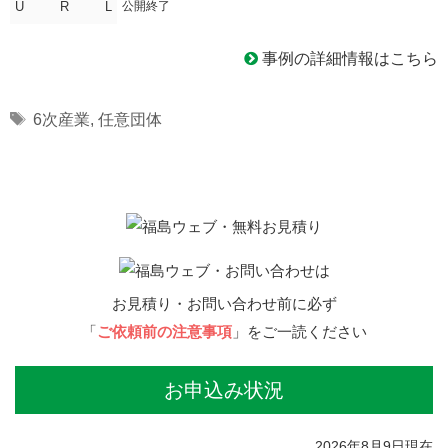
U R L
公開終了
事例の詳細情報はこちら
Tags
6次産業
,
任意団体
お見積り・お問い合わせ前に必ず
「
ご依頼前の注意事項
」をご一読ください
お申込み状況
2026年8月9日現在