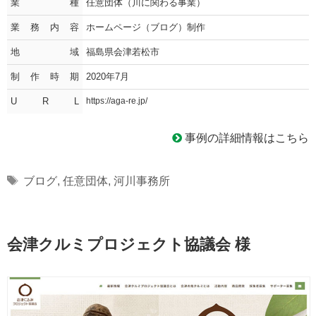
業種
任意団体（川に関わる事業）
業務内容
ホームページ（ブログ）制作
地域
福島県会津若松市
制作時期
2020年7月
U R L
https://aga-re.jp/
事例の詳細情報はこちら
Tags
ブログ
,
任意団体
,
河川事務所
会津クルミプロジェクト協議会 様