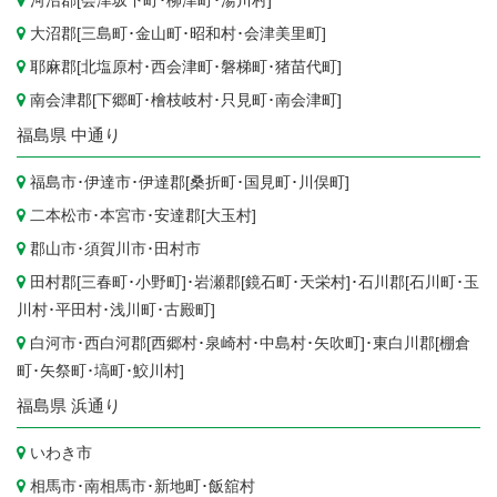
河沼郡[
会津坂下町
･
柳津町
･
湯川村
]
大沼郡[
三島町
･
金山町
･
昭和村
･
会津美里町
]
耶麻郡[
北塩原村
･
西会津町
･
磐梯町
･
猪苗代町
]
南会津郡[
下郷町
･
檜枝岐村
･
只見町
･
南会津町
]
福島県
中通り
福島市
･
伊達市
･伊達郡[
桑折町
･
国見町
･
川俣町
]
二本松市
･
本宮市
･安達郡[
大玉村
]
郡山市
･
須賀川市
･
田村市
田村郡[
三春町
･
小野町
]･岩瀬郡[
鏡石町
･
天栄村
]･石川郡[
石川町
･
玉
川村
･
平田村
･
浅川町
･
古殿町
]
白河市
･西白河郡[
西郷村
･
泉崎村
･
中島村
･
矢吹町
]･東白川郡[
棚倉
町
･
矢祭町
･
塙町
･
鮫川村
]
福島県
浜通り
いわき市
相馬市
･
南相馬市
･
新地町
･
飯舘村