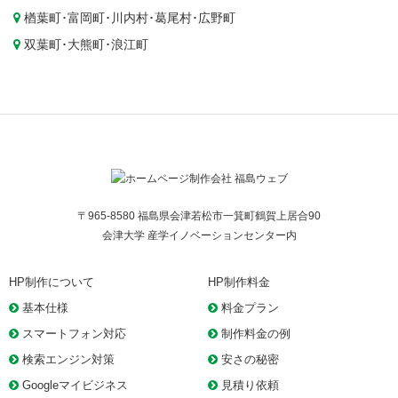
楢葉町
･
富岡町
･
川内村
･
葛尾村
･
広野町
双葉町
･
大熊町
･
浪江町
〒965-8580 福島県会津若松市一箕町鶴賀上居合90
会津大学 産学イノベーションセンター内
HP制作について
HP制作料金
基本仕様
料金プラン
スマートフォン対応
制作料金の例
検索エンジン対策
安さの秘密
Googleマイビジネス
見積り依頼