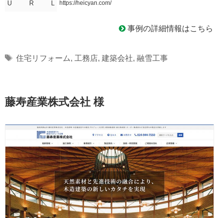
U R L
https://heicyan.com/
事例の詳細情報はこちら
Tags
住宅リフォーム
,
工務店
,
建築会社
,
融雪工事
藤寿産業株式会社 様