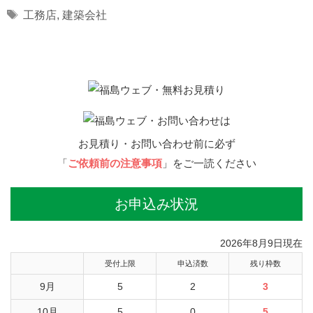
Tags
工務店
,
建築会社
お見積り・お問い合わせ前に必ず
「
ご依頼前の注意事項
」をご一読ください
お申込み状況
2026年8月9日現在
受付上限
申込済数
残り枠数
9月
5
2
3
10月
5
0
5