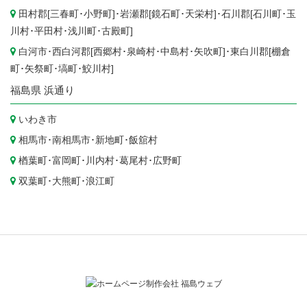
田村郡[
三春町
･
小野町
]･岩瀬郡[
鏡石町
･
天栄村
]･石川郡[
石川町
･
玉
川村
･
平田村
･
浅川町
･
古殿町
]
白河市
･西白河郡[
西郷村
･
泉崎村
･
中島村
･
矢吹町
]･東白川郡[
棚倉
町
･
矢祭町
･
塙町
･
鮫川村
]
福島県
浜通り
いわき市
相馬市
･
南相馬市
･
新地町
･
飯舘村
楢葉町
･
富岡町
･
川内村
･
葛尾村
･
広野町
双葉町
･
大熊町
･
浪江町