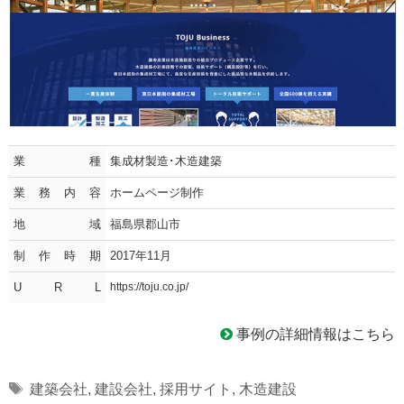
業種
集成材製造･木造建築
業務内容
ホームページ制作
地域
福島県郡山市
制作時期
2017年11月
U R L
https://toju.co.jp/
事例の詳細情報はこちら
Tags
建築会社
,
建設会社
,
採用サイト
,
木造建設