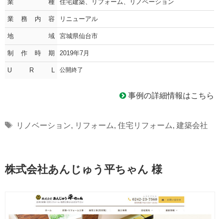
業種
住宅建築、リフォーム、リノベーション
業務内容
リニューアル
地域
宮城県仙台市
制作時期
2019年7月
U R L
公開終了
事例の詳細情報はこちら
Tags
リノベーション
,
リフォーム
,
住宅リフォーム
,
建築会社
株式会社あんじゅう平ちゃん 様