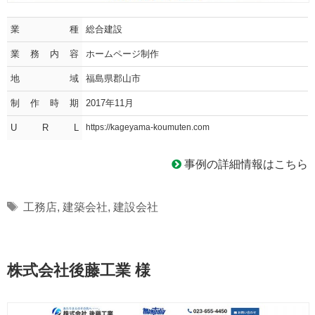
業種
総合建設
業務内容
ホームページ制作
地域
福島県郡山市
制作時期
2017年11月
U R L
https://kageyama-koumuten.com
事例の詳細情報はこちら
Tags
工務店
,
建築会社
,
建設会社
株式会社後藤工業 様