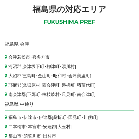
福島県の対応エリア
FUKUSHIMA PREF
福島県
会津
会津若松市
･
喜多方市
河沼郡[
会津坂下町
･
柳津町
･
湯川村
]
大沼郡[
三島町
･
金山町
･
昭和村
･
会津美里町
]
耶麻郡[
北塩原村
･
西会津町
･
磐梯町
･
猪苗代町
]
南会津郡[
下郷町
･
檜枝岐村
･
只見町
･
南会津町
]
福島県
中通り
福島市
･
伊達市
･伊達郡[
桑折町
･
国見町
･
川俣町
]
二本松市
･
本宮市
･安達郡[
大玉村
]
郡山市
･
須賀川市
･
田村市