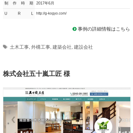
制作時期
2017年6月
U R L
http://g-kogyo.com/
事例の詳細情報はこちら
Tags
土木工事
,
外構工事
,
建築会社
,
建設会社
株式会社五十嵐工匠 様