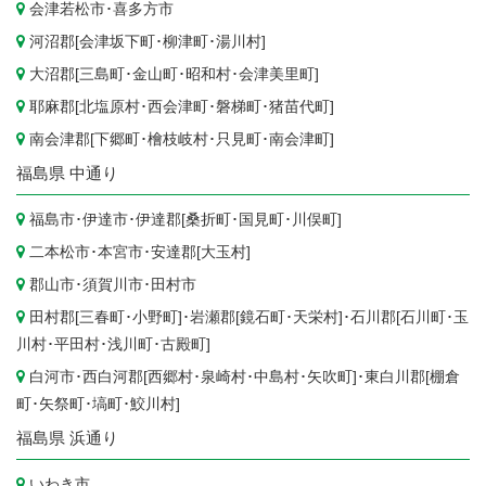
会津若松市
･
喜多方市
河沼郡[
会津坂下町
･
柳津町
･
湯川村
]
大沼郡[
三島町
･
金山町
･
昭和村
･
会津美里町
]
耶麻郡[
北塩原村
･
西会津町
･
磐梯町
･
猪苗代町
]
南会津郡[
下郷町
･
檜枝岐村
･
只見町
･
南会津町
]
福島県
中通り
福島市
･
伊達市
･伊達郡[
桑折町
･
国見町
･
川俣町
]
二本松市
･
本宮市
･安達郡[
大玉村
]
郡山市
･
須賀川市
･
田村市
田村郡[
三春町
･
小野町
]･岩瀬郡[
鏡石町
･
天栄村
]･石川郡[
石川町
･
玉
川村
･
平田村
･
浅川町
･
古殿町
]
白河市
･西白河郡[
西郷村
･
泉崎村
･
中島村
･
矢吹町
]･東白川郡[
棚倉
町
･
矢祭町
･
塙町
･
鮫川村
]
福島県
浜通り
いわき市