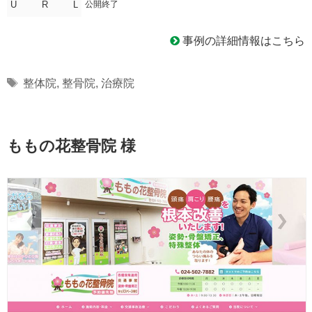
U R L
公開終了
事例の詳細情報はこちら
Tags
整体院
,
整骨院
,
治療院
ももの花整骨院 様