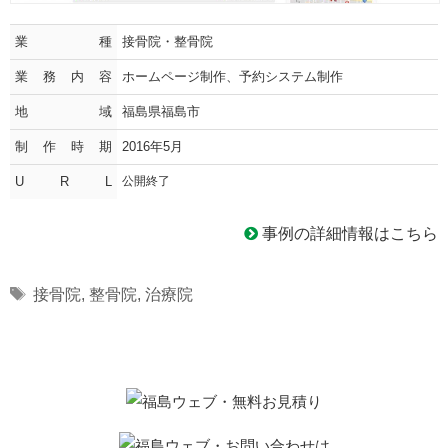
業種
接骨院・整骨院
業務内容
ホームページ制作、予約システム制作
地域
福島県福島市
制作時期
2016年5月
U R L
公開終了
事例の詳細情報はこちら
Tags
接骨院
,
整骨院
,
治療院