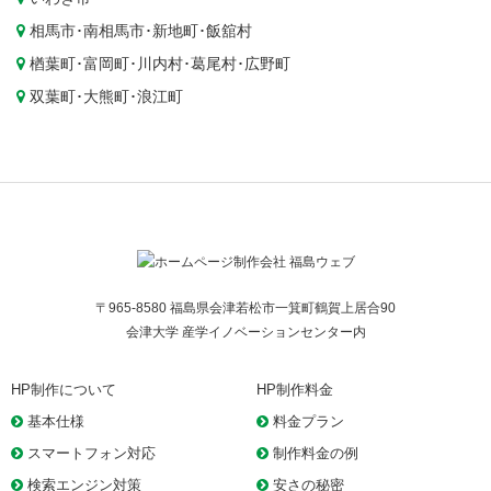
相馬市
･
南相馬市
･
新地町
･
飯舘村
楢葉町
･
富岡町
･
川内村
･
葛尾村
･
広野町
双葉町
･
大熊町
･
浪江町
〒965-8580 福島県会津若松市一箕町鶴賀上居合90
会津大学 産学イノベーションセンター内
HP制作について
HP制作料金
基本仕様
料金プラン
スマートフォン対応
制作料金の例
検索エンジン対策
安さの秘密