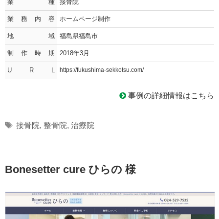
業種
接骨院
業務内容
ホームページ制作
地域
福島県福島市
制作時期
2018年3月
U R L
https://fukushima-sekkotsu.com/
事例の詳細情報はこちら
Tags
接骨院
,
整骨院
,
治療院
Bonesetter cure ひらの 様