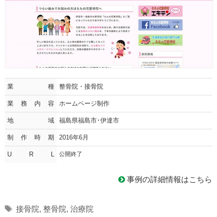
業種
整骨院・接骨院
業務内容
ホームページ制作
地域
福島県福島市･伊達市
制作時期
2016年6月
U R L
公開終了
事例の詳細情報はこちら
Tags
接骨院
,
整骨院
,
治療院