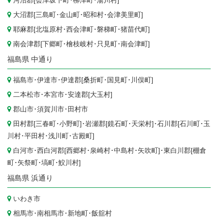
河沼郡[
会津坂下町
･
柳津町
･
湯川村
]
大沼郡[
三島町
･
金山町
･
昭和村
･
会津美里町
]
耶麻郡[
北塩原村
･
西会津町
･
磐梯町
･
猪苗代町
]
南会津郡[
下郷町
･
檜枝岐村
･
只見町
･
南会津町
]
福島県
中通り
福島市
･
伊達市
･伊達郡[
桑折町
･
国見町
･
川俣町
]
二本松市
･
本宮市
･安達郡[
大玉村
]
郡山市
･
須賀川市
･
田村市
田村郡[
三春町
･
小野町
]･岩瀬郡[
鏡石町
･
天栄村
]･石川郡[
石川町
･
玉
川村
･
平田村
･
浅川町
･
古殿町
]
白河市
･西白河郡[
西郷村
･
泉崎村
･
中島村
･
矢吹町
]･東白川郡[
棚倉
町
･
矢祭町
･
塙町
･
鮫川村
]
福島県
浜通り
いわき市
相馬市
･
南相馬市
･
新地町
･
飯舘村