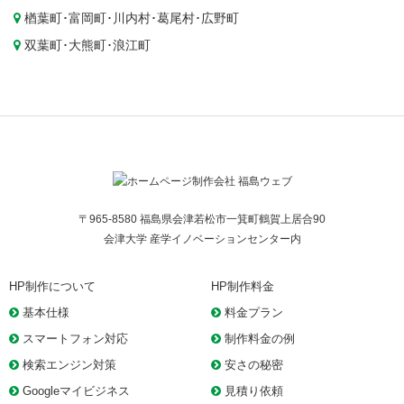
楢葉町
･
富岡町
･
川内村
･
葛尾村
･
広野町
双葉町
･
大熊町
･
浪江町
〒965-8580 福島県会津若松市一箕町鶴賀上居合90
会津大学 産学イノベーションセンター内
HP制作について
HP制作料金
基本仕様
料金プラン
スマートフォン対応
制作料金の例
検索エンジン対策
安さの秘密
Googleマイビジネス
見積り依頼