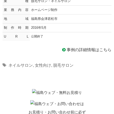
業種
脱毛サロン・ネイルサロン
業務内容
ホームページ制作
地域
福島県会津若松市
制作時期
2016年5月
U R L
公開終了
事例の詳細情報はこちら
Tags
ネイルサロン
,
女性向け
,
脱毛サロン
お見積り・お問い合わせ前に必ず