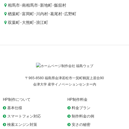
相馬市
･
南相馬市
･
新地町
･
飯舘村
楢葉町
･
富岡町
･
川内村
･
葛尾村
･
広野町
双葉町
･
大熊町
･
浪江町
〒965-8580 福島県会津若松市一箕町鶴賀上居合90
会津大学 産学イノベーションセンター内
HP制作について
HP制作料金
基本仕様
料金プラン
スマートフォン対応
制作料金の例
検索エンジン対策
安さの秘密