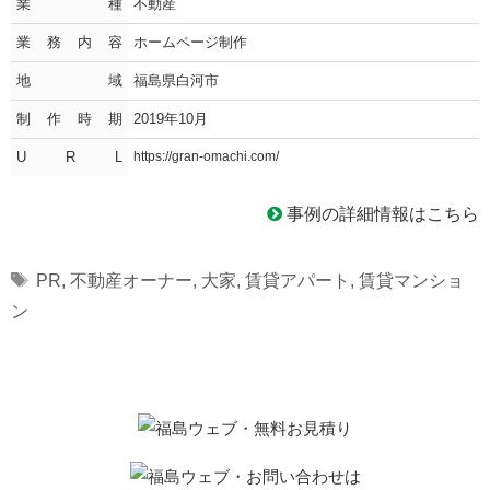
業種
不動産
業務内容
ホームページ制作
地域
福島県白河市
制作時期
2019年10月
U R L
https://gran-omachi.com/
事例の詳細情報はこちら
Tags
PR
,
不動産オーナー
,
大家
,
賃貸アパート
,
賃貸マンショ
ン