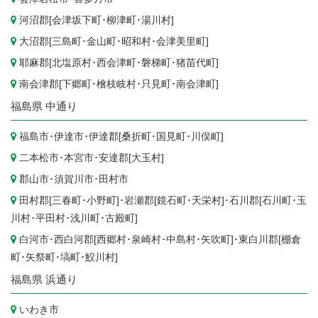
河沼郡[
会津坂下町
･
柳津町
･
湯川村
]
大沼郡[
三島町
･
金山町
･
昭和村
･
会津美里町
]
耶麻郡[
北塩原村
･
西会津町
･
磐梯町
･
猪苗代町
]
南会津郡[
下郷町
･
檜枝岐村
･
只見町
･
南会津町
]
福島県
中通り
福島市
･
伊達市
･伊達郡[
桑折町
･
国見町
･
川俣町
]
二本松市
･
本宮市
･安達郡[
大玉村
]
郡山市
･
須賀川市
･
田村市
田村郡[
三春町
･
小野町
]･岩瀬郡[
鏡石町
･
天栄村
]･石川郡[
石川町
･
玉
川村
･
平田村
･
浅川町
･
古殿町
]
白河市
･西白河郡[
西郷村
･
泉崎村
･
中島村
･
矢吹町
]･東白川郡[
棚倉
町
･
矢祭町
･
塙町
･
鮫川村
]
福島県
浜通り
いわき市