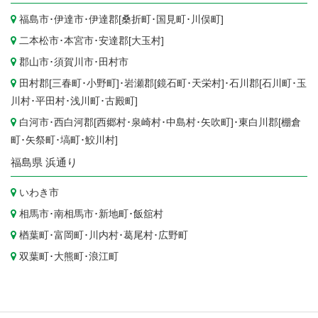
福島市
･
伊達市
･伊達郡[
桑折町
･
国見町
･
川俣町
]
二本松市
･
本宮市
･安達郡[
大玉村
]
郡山市
･
須賀川市
･
田村市
田村郡[
三春町
･
小野町
]･岩瀬郡[
鏡石町
･
天栄村
]･石川郡[
石川町
･
玉
川村
･
平田村
･
浅川町
･
古殿町
]
白河市
･西白河郡[
西郷村
･
泉崎村
･
中島村
･
矢吹町
]･東白川郡[
棚倉
町
･
矢祭町
･
塙町
･
鮫川村
]
福島県
浜通り
いわき市
相馬市
･
南相馬市
･
新地町
･
飯舘村
楢葉町
･
富岡町
･
川内村
･
葛尾村
･
広野町
双葉町
･
大熊町
･
浪江町