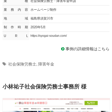
業種
社会保険労務士・障害年金申請
業務内容
ホームページ制作
地域
福島県須賀川市
制作時期
2020年5月
U R L
https://syogai-soudan.com/
事例の詳細情報はこちら
Tags
社会保険労務士
,
障害年金
小林祐子社会保険労務士事務所 様