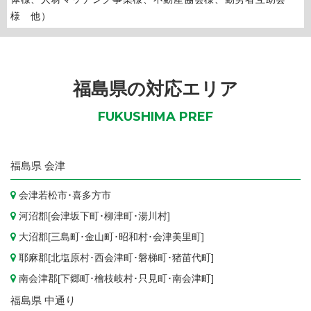
様 他）
福島県の対応エリア
FUKUSHIMA PREF
福島県
会津
会津若松市
･
喜多方市
河沼郡[
会津坂下町
･
柳津町
･
湯川村
]
大沼郡[
三島町
･
金山町
･
昭和村
･
会津美里町
]
耶麻郡[
北塩原村
･
西会津町
･
磐梯町
･
猪苗代町
]
南会津郡[
下郷町
･
檜枝岐村
･
只見町
･
南会津町
]
福島県
中通り