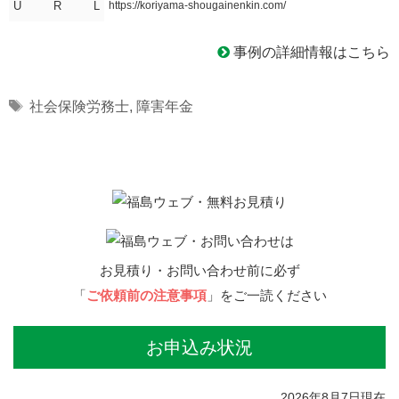
U R L
https://koriyama-shougainenkin.com/
事例の詳細情報はこちら
Tags
社会保険労務士
,
障害年金
お見積り・お問い合わせ前に必ず
「
ご依頼前の注意事項
」をご一読ください
お申込み状況
2026年8月7日現在