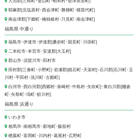
大沼郡[
三島町
･
金山町
･
昭和村
･
会津美里町
]
耶麻郡[
北塩原村
･
西会津町
･
磐梯町
･
猪苗代町
]
南会津郡[
下郷町
･
檜枝岐村
･
只見町
･
南会津町
]
福島県
中通り
福島市
･
伊達市
･伊達郡[
桑折町
･
国見町
･
川俣町
]
二本松市
･
本宮市
･安達郡[
大玉村
]
郡山市
･
須賀川市
･
田村市
田村郡[
三春町
･
小野町
]･岩瀬郡[
鏡石町
･
天栄村
]･石川郡[
石川町
･
玉
川村
･
平田村
･
浅川町
･
古殿町
]
白河市
･西白河郡[
西郷村
･
泉崎村
･
中島村
･
矢吹町
]･東白川郡[
棚倉
町
･
矢祭町
･
塙町
･
鮫川村
]
福島県
浜通り
いわき市
相馬市
･
南相馬市
･
新地町
･
飯舘村
楢葉町
･
富岡町
･
川内村
･
葛尾村
･
広野町