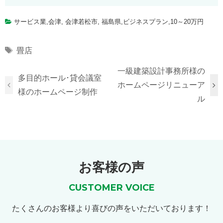
サービス業
,
会津
,
会津若松市
,
福島県
,
ビジネスプラン
,
10～20万円
Tags
畳店
一級建築設計事務所様の
多目的ホール･貸会議室
ホームページリニューア
様のホームページ制作
ル
お客様の声
CUSTOMER VOICE
たくさんのお客様より喜びの声をいただいております！