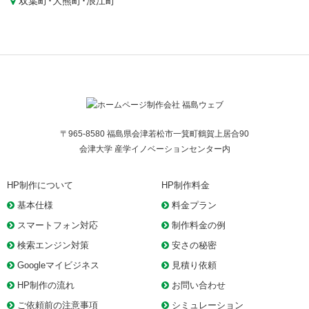
双葉町
･
大熊町
･
浪江町
〒965-8580 福島県会津若松市一箕町鶴賀上居合90
会津大学 産学イノベーションセンター内
HP制作について
HP制作料金
基本仕様
料金プラン
スマートフォン対応
制作料金の例
検索エンジン対策
安さの秘密
Googleマイビジネス
見積り依頼
HP制作の流れ
お問い合わせ
ご依頼前の注意事項
シミュレーション