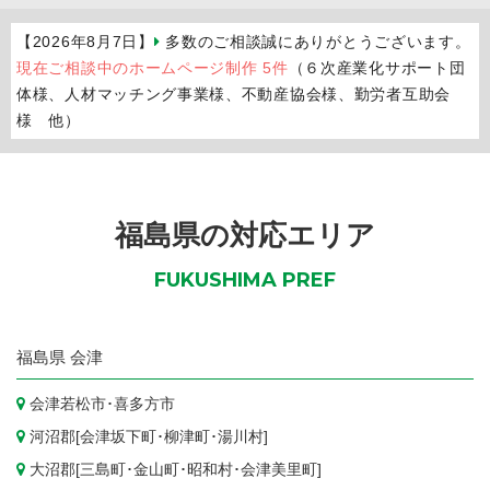
【2026年8月7日】
多数のご相談誠にありがとうございます。
現在ご相談中のホームページ制作 5件
（６次産業化サポート団
体様、人材マッチング事業様、不動産協会様、勤労者互助会
様 他）
福島県の対応エリア
FUKUSHIMA PREF
福島県
会津
会津若松市
･
喜多方市
河沼郡[
会津坂下町
･
柳津町
･
湯川村
]
大沼郡[
三島町
･
金山町
･
昭和村
･
会津美里町
]