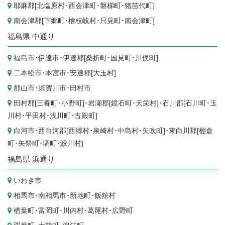
耶麻郡[
北塩原村
･
西会津町
･
磐梯町
･
猪苗代町
]
南会津郡[
下郷町
･
檜枝岐村
･
只見町
･
南会津町
]
福島県
中通り
福島市
･
伊達市
･伊達郡[
桑折町
･
国見町
･
川俣町
]
二本松市
･
本宮市
･安達郡[
大玉村
]
郡山市
･
須賀川市
･
田村市
田村郡[
三春町
･
小野町
]･岩瀬郡[
鏡石町
･
天栄村
]･石川郡[
石川町
･
玉
川村
･
平田村
･
浅川町
･
古殿町
]
白河市
･西白河郡[
西郷村
･
泉崎村
･
中島村
･
矢吹町
]･東白川郡[
棚倉
町
･
矢祭町
･
塙町
･
鮫川村
]
福島県
浜通り
いわき市
相馬市
･
南相馬市
･
新地町
･
飯舘村
楢葉町
･
富岡町
･
川内村
･
葛尾村
･
広野町