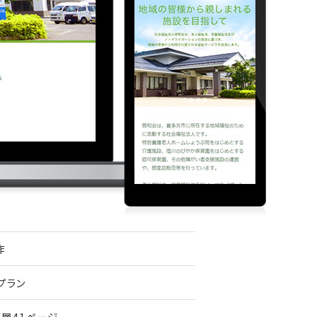
作
プラン
層41ページ