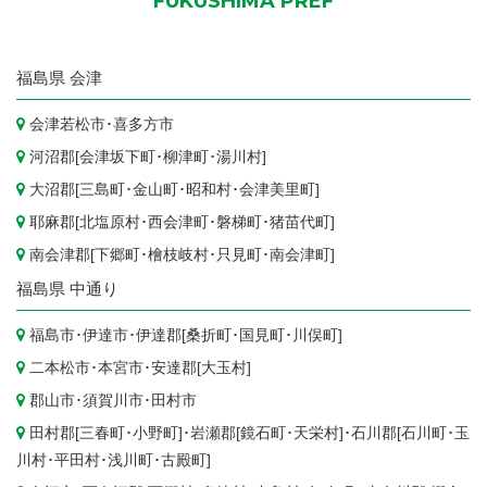
FUKUSHIMA PREF
福島県
会津
会津若松市
･
喜多方市
河沼郡[
会津坂下町
･
柳津町
･
湯川村
]
大沼郡[
三島町
･
金山町
･
昭和村
･
会津美里町
]
耶麻郡[
北塩原村
･
西会津町
･
磐梯町
･
猪苗代町
]
南会津郡[
下郷町
･
檜枝岐村
･
只見町
･
南会津町
]
福島県
中通り
福島市
･
伊達市
･伊達郡[
桑折町
･
国見町
･
川俣町
]
二本松市
･
本宮市
･安達郡[
大玉村
]
郡山市
･
須賀川市
･
田村市
田村郡[
三春町
･
小野町
]･岩瀬郡[
鏡石町
･
天栄村
]･石川郡[
石川町
･
玉
川村
･
平田村
･
浅川町
･
古殿町
]