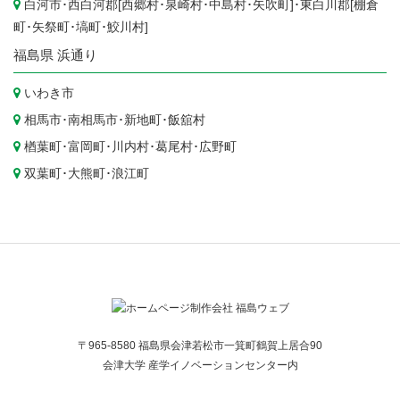
白河市
･西白河郡[
西郷村
･
泉崎村
･
中島村
･
矢吹町
]･東白川郡[
棚倉
町
･
矢祭町
･
塙町
･
鮫川村
]
福島県
浜通り
いわき市
相馬市
･
南相馬市
･
新地町
･
飯舘村
楢葉町
･
富岡町
･
川内村
･
葛尾村
･
広野町
双葉町
･
大熊町
･
浪江町
〒965-8580 福島県会津若松市一箕町鶴賀上居合90
会津大学 産学イノベーションセンター内