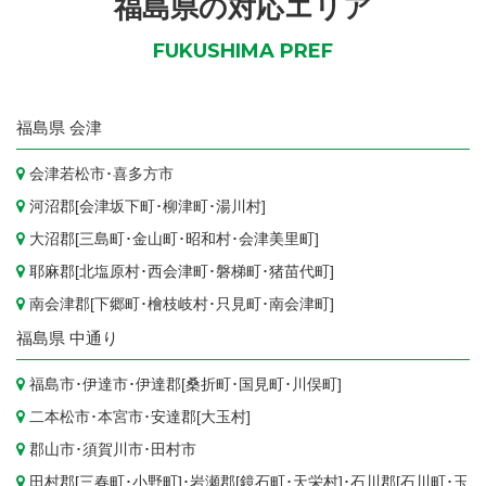
福島県の対応エリア
FUKUSHIMA PREF
福島県
会津
会津若松市
･
喜多方市
河沼郡[
会津坂下町
･
柳津町
･
湯川村
]
大沼郡[
三島町
･
金山町
･
昭和村
･
会津美里町
]
耶麻郡[
北塩原村
･
西会津町
･
磐梯町
･
猪苗代町
]
南会津郡[
下郷町
･
檜枝岐村
･
只見町
･
南会津町
]
福島県
中通り
福島市
･
伊達市
･伊達郡[
桑折町
･
国見町
･
川俣町
]
二本松市
･
本宮市
･安達郡[
大玉村
]
郡山市
･
須賀川市
･
田村市
田村郡[
三春町
･
小野町
]･岩瀬郡[
鏡石町
･
天栄村
]･石川郡[
石川町
･
玉