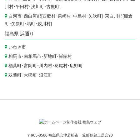
川村
･
平田村
･
浅川町
･
古殿町
]
白河市
･西白河郡[
西郷村
･
泉崎村
･
中島村
･
矢吹町
]･東白川郡[
棚倉
町
･
矢祭町
･
塙町
･
鮫川村
]
福島県
浜通り
いわき市
相馬市
･
南相馬市
･
新地町
･
飯舘村
楢葉町
･
富岡町
･
川内村
･
葛尾村
･
広野町
双葉町
･
大熊町
･
浪江町
〒965-8580 福島県会津若松市一箕町鶴賀上居合90