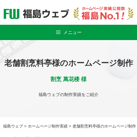
Skip
to
content
メニュー
老舗割烹料亭様のホームページ制作
割烹 萬花楼 様
福島ウェブの制作実績をご紹介
福島ウェブ
>
ホームページ制作実績
>
老舗割烹料亭様のホームページ制作