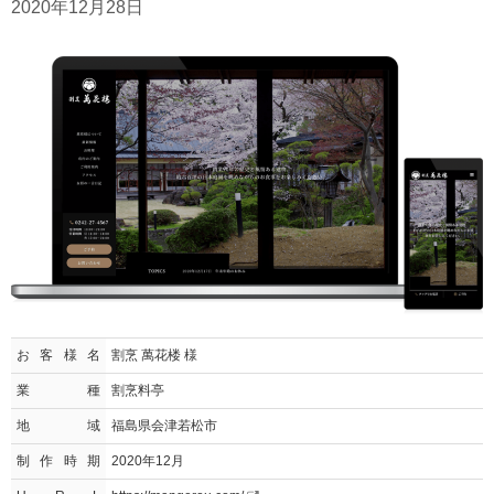
2020年12月28日
お客様名
割烹 萬花楼 様
業種
割烹料亭
地域
福島県会津若松市
制作時期
2020年12月