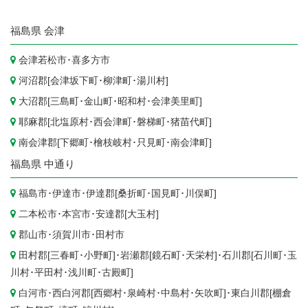
福島県
会津
会津若松市
･
喜多方市
河沼郡[
会津坂下町
･
柳津町
･
湯川村
]
大沼郡[
三島町
･
金山町
･
昭和村
･
会津美里町
]
耶麻郡[
北塩原村
･
西会津町
･
磐梯町
･
猪苗代町
]
南会津郡[
下郷町
･
檜枝岐村
･
只見町
･
南会津町
]
福島県
中通り
福島市
･
伊達市
･伊達郡[
桑折町
･
国見町
･
川俣町
]
二本松市
･
本宮市
･安達郡[
大玉村
]
郡山市
･
須賀川市
･
田村市
田村郡[
三春町
･
小野町
]･岩瀬郡[
鏡石町
･
天栄村
]･石川郡[
石川町
･
玉
川村
･
平田村
･
浅川町
･
古殿町
]
白河市
･西白河郡[
西郷村
･
泉崎村
･
中島村
･
矢吹町
]･東白川郡[
棚倉