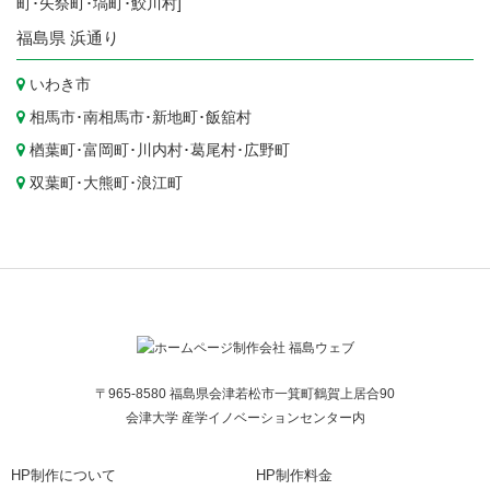
町
･
矢祭町
･
塙町
･
鮫川村
]
福島県
浜通り
いわき市
相馬市
･
南相馬市
･
新地町
･
飯舘村
楢葉町
･
富岡町
･
川内村
･
葛尾村
･
広野町
双葉町
･
大熊町
･
浪江町
〒965-8580 福島県会津若松市一箕町鶴賀上居合90
会津大学 産学イノベーションセンター内
HP制作について
HP制作料金