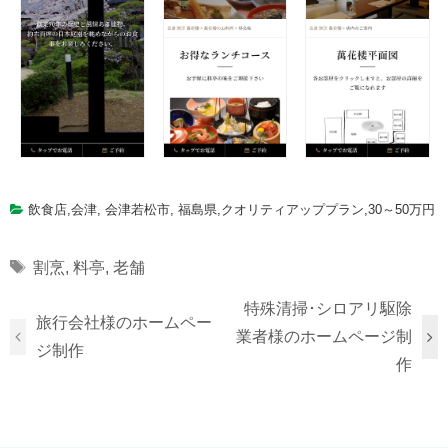
飲食店
,
会津
,
会津若松市
,
福島県
,
クオリティアッププラン
,
30～50万円
Tags
割烹
,
料亭
,
老舗
特殊清掃･シロアリ駆除
旅行会社様のホームペー
業者様のホームページ制
ジ制作
作