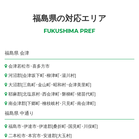
福島県の対応エリア
FUKUSHIMA PREF
福島県
会津
会津若松市
･
喜多方市
河沼郡[
会津坂下町
･
柳津町
･
湯川村
]
大沼郡[
三島町
･
金山町
･
昭和村
･
会津美里町
]
耶麻郡[
北塩原村
･
西会津町
･
磐梯町
･
猪苗代町
]
南会津郡[
下郷町
･
檜枝岐村
･
只見町
･
南会津町
]
福島県
中通り
福島市
･
伊達市
･伊達郡[
桑折町
･
国見町
･
川俣町
]
二本松市
･
本宮市
･安達郡[
大玉村
]