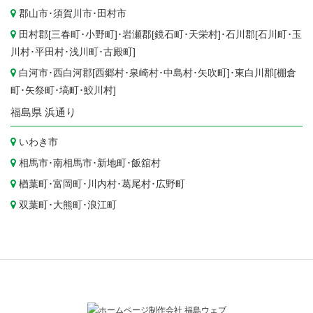
郡山市
･
須賀川市
･
田村市
田村郡[
三春町
･
小野町
]･岩瀬郡[
鏡石町
･
天栄村
]･石川郡[
石川町
･
玉
川村
･
平田村
･
浅川町
･
古殿町
]
白河市
･西白河郡[
西郷村
･
泉崎村
･
中島村
･
矢吹町
]･東白川郡[
棚倉
町
･
矢祭町
･
塙町
･
鮫川村
]
福島県
浜通り
いわき市
相馬市
･
南相馬市
･
新地町
･
飯舘村
楢葉町
･
富岡町
･
川内村
･
葛尾村
･
広野町
双葉町
･
大熊町
･
浪江町