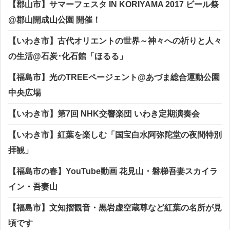
【郡山市】サマーフェスタ IN KORIYAMA 2017 ビール祭
@郡山開成山公園 開催！
【いわき市】古代オリエントの世界～神々への祈りと人々
の生活@石炭･化石館「ほるる」
【福島市】光のTREEページェント@あづま総合運動公園
中央広場
【いわき市】第7回 NHK交響楽団 いわき定期演奏会
【いわき市】紅葉を楽しむ「国宝白水阿弥陀堂の夜間特別
拝観」
【福島市の春】YouTube動画 花見山・磐梯吾妻スカイラ
イン・吾妻山
【福島市】文知摺観音・黒岩虚空蔵尊など紅葉の名所が見
頃です