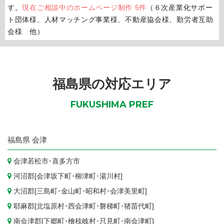
す。
現在ご相談中のホームページ制作 5件
（６次産業化サポー
ト団体様、人材マッチング事業様、不動産協会様、勤労者互助
会様 他）
福島県の対応エリア
FUKUSHIMA PREF
福島県
会津
会津若松市
･
喜多方市
河沼郡[
会津坂下町
･
柳津町
･
湯川村
]
大沼郡[
三島町
･
金山町
･
昭和村
･
会津美里町
]
耶麻郡[
北塩原村
･
西会津町
･
磐梯町
･
猪苗代町
]
南会津郡[
下郷町
･
檜枝岐村
･
只見町
･
南会津町
]