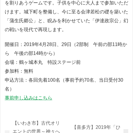
を割りあうゲームです。子供を中心に大人まで参加いただ
けます。城下町を整備し、今に至る会津若松の礎を築いた
「蒲生氏郷公」と、睨みを利かせていた「伊達政宗公」幻
の戦いを現代で再現します。
開催日：2019年4月28日、29日（2部制 午前の部11時か
ら 午後の部14時から）
会場：鶴ヶ城本丸 特設ステージ前
参加料：無料
申込方法：各回先着100名（事前予約70名、当日受付30
名）
事前申し込みはこちら
【いわき市】古代オリ
【喜多方】2019年「ひ
エントの世界～神々へ