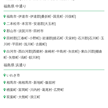
福島県
中通り
福島市
･
伊達市
･伊達郡[
桑折町
･
国見町
･
川俣町
]
二本松市
･
本宮市
･安達郡[
大玉村
]
郡山市
･
須賀川市
･
田村市
田村郡[
三春町
･
小野町
]･岩瀬郡[
鏡石町
･
天栄村
]･石川郡[
石川町
･
玉
川村
･
平田村
･
浅川町
･
古殿町
]
白河市
･西白河郡[
西郷村
･
泉崎村
･
中島村
･
矢吹町
]･東白川郡[
棚倉
町
･
矢祭町
･
塙町
･
鮫川村
]
福島県
浜通り
いわき市
相馬市
･
南相馬市
･
新地町
･
飯舘村
楢葉町
･
富岡町
･
川内村
･
葛尾村
･
広野町
双葉町
･
大熊町
･
浪江町