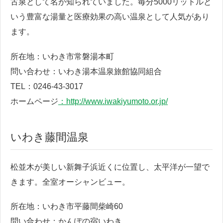
古泉として名が知られていました。毎分5000リットルと
いう豊富な湯量と医療効果の高い温泉として人気があり
ます。
所在地：いわき市常磐湯本町
問い合わせ：いわき湯本温泉旅館協同組合
TEL：0246-43-3017
ホームページ
：http://www.iwakiyumoto.or.jp/
いわき藤間温泉
松並木が美しい新舞子浜近くに位置し、太平洋が一望で
きます。全室オーシャンビュー。
所在地：いわき市平藤間柴崎60
問い合わせ：かんぽの宿いわき