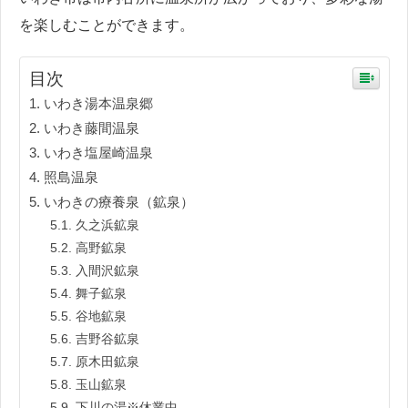
を楽しむことができます。
目次
いわき湯本温泉郷
いわき藤間温泉
いわき塩屋崎温泉
照島温泉
いわきの療養泉（鉱泉）
久之浜鉱泉
高野鉱泉
入間沢鉱泉
舞子鉱泉
谷地鉱泉
吉野谷鉱泉
原木田鉱泉
玉山鉱泉
下川の湯※休業中