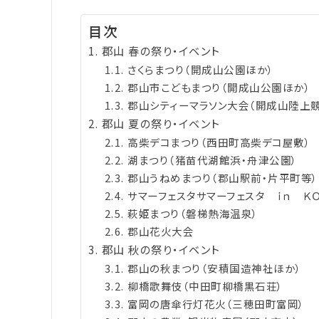
目次
郡山 春の祭り・イベント
さくらまつり（開成山公園ほか）
郡山市こどもまつり（開成山公園ほか）
郡山シティーマラソン大会（開成山陸上競
郡山 夏の祭り・イベント
高柴デコまつり（西田町高柴デコ屋敷）
湖まつり（猪苗代湖館浜・舟津公園）
郡山うねめまつり（郡山駅前・片平町等）
サマーフェスタサマーフェスタ ｉｎ Ｋ
萩姫まつり（磐梯熱海温泉）
郡山花火大会
郡山 秋の祭り・イベント
郡山の秋まつり（安積国造神社ほか）
柳橋歌舞伎（中田町柳橋黒石荘）
富岡の唐傘行灯花火（三穂田町富岡）