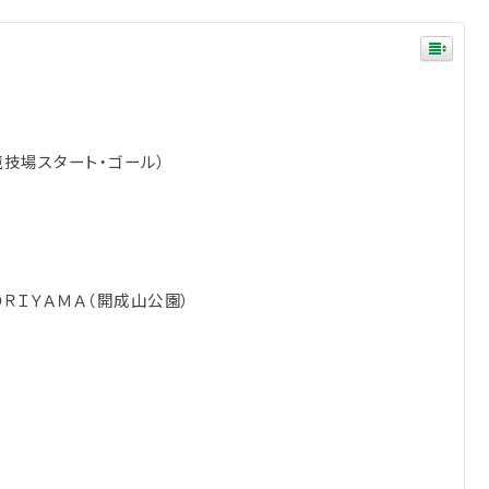
技場スタート・ゴール）
ＯＲＩＹＡＭＡ（開成山公園）