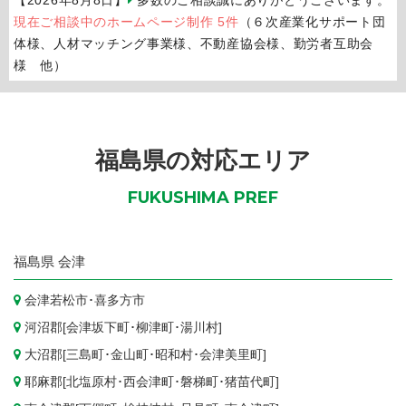
現在ご相談中のホームページ制作 5件
（６次産業化サポート団
体様、人材マッチング事業様、不動産協会様、勤労者互助会
様 他）
福島県の対応エリア
FUKUSHIMA PREF
福島県
会津
会津若松市
･
喜多方市
河沼郡[
会津坂下町
･
柳津町
･
湯川村
]
大沼郡[
三島町
･
金山町
･
昭和村
･
会津美里町
]
耶麻郡[
北塩原村
･
西会津町
･
磐梯町
･
猪苗代町
]