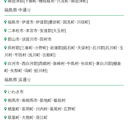
南会津郡[
下郷町
･
檜枝岐村
･
只見町
･
南会津町
]
福島県
中通り
福島市
･
伊達市
･伊達郡[
桑折町
･
国見町
･
川俣町
]
二本松市
･
本宮市
･安達郡[
大玉村
]
郡山市
･
須賀川市
･
田村市
田村郡[
三春町
･
小野町
]･岩瀬郡[
鏡石町
･
天栄村
]･石川郡[
石川町
･
玉
川村
･
平田村
･
浅川町
･
古殿町
]
白河市
･西白河郡[
西郷村
･
泉崎村
･
中島村
･
矢吹町
]･東白川郡[
棚倉
町
･
矢祭町
･
塙町
･
鮫川村
]
福島県
浜通り
いわき市
相馬市
･
南相馬市
･
新地町
･
飯舘村
楢葉町
･
富岡町
･
川内村
･
葛尾村
･
広野町
双葉町
･
大熊町
･
浪江町